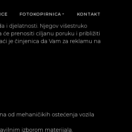
NCE
FOTOKOPIRNICA
KONTAKT
da i djelatnosti. Njegov višestruko
e prenositi ciljanu poruku i približiti
aći je činjenica da Vam za reklamu na
ena od mehaničikih ostećenja vozila
pravilnim izborom materijala.