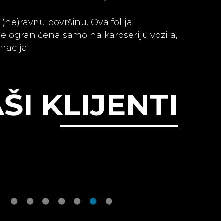
z (ne)ravnu površinu. Ova folija
ije ograničena samo na karoseriju vozila,
nacija.
ŠI KLIJENTI