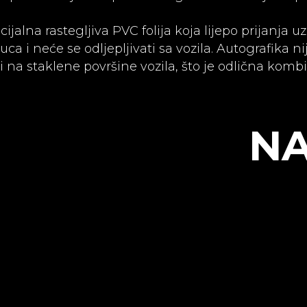
cijalna rastegljiva PVC folija koja lijepo prijanja u
ca i neće se odljepljivati sa vozila. Autografika n
i na staklene površine vozila, što je odlična kombi
NA