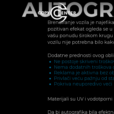
AUTOGR
Brendiranje vozila je najefika
pozitivan efekat ogleda se u 
vašu ponudu širokom krugu po
vozilu nije potrebna bilo ka
Dodatne prednosti ovog obli
Ne postoje skriveni troško
Nema dodatnih troškova 
Reklama je aktivna bez obzi
Privlači veću pažnju od s
Pokriva neuporedivo veći 
Materijali su UV i vodotporn
Da bi autografika bila efektn