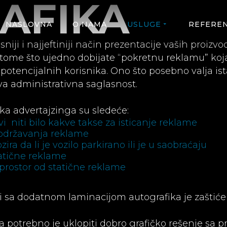
AFIKA
NASLOVNA
O NAMA
USLUGE
REFERE
sniji i najjeftiniji način prezentacije vaših proizvo
tome što ujedno dobijate “pokretnu reklamu” koja ć
tencijalnih korisnika. Ono što posebno valja ist
kva administrativna saglasnost.
ka advertajzinga su sledeće:
vi niti bilo kakve takse za isticanje reklame
održavanja reklame
ra da li je vozilo parkirano ili je u saobraćaju
tatične reklame
prostor od statične reklame
i i sa dodatnom laminacijom autografika je zaštić
a potrebno je uklopiti dobro grafičko rešenje sa 